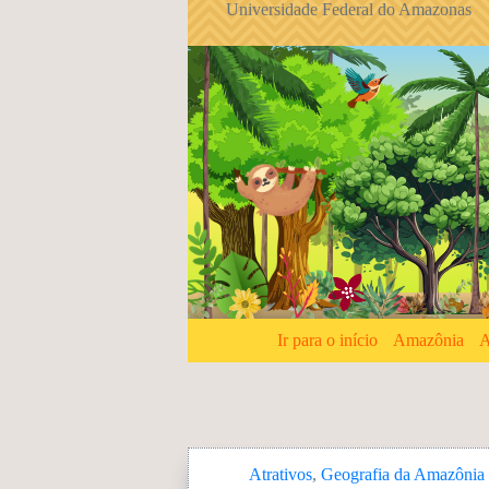
Universidade Federal do Amazonas
P
u
l
a
r
p
a
r
a
o
c
o
n
t
e
ú
d
Ir para o início
Amazônia
A
o
Atrativos
,
Geografia da Amazônia