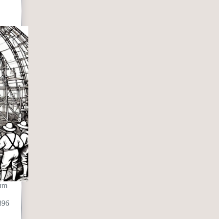
 um
896