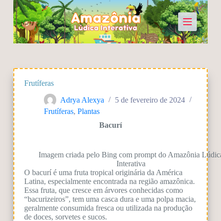
P
u
l
a
r
p
a
r
a
Frutíferas
o
c
Adrya Alexya
5 de fevereiro de 2024
o
Frutíferas
,
Plantas
n
t
Bacurí
e
ú
d
Imagem criada pelo Bing com prompt do Amazônia Lúdic
o
Interativa
O bacurí é uma fruta tropical originária da América
Latina, especialmente encontrada na região amazônica.
Essa fruta, que cresce em árvores conhecidas como
“bacurizeiros”, tem uma casca dura e uma polpa macia,
geralmente consumida fresca ou utilizada na produção
de doces, sorvetes e sucos.