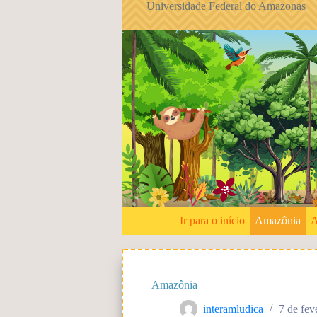
Universidade Federal do Amazonas
P
u
l
a
r
p
a
r
a
o
c
o
n
t
e
ú
d
Ir para o início
Amazônia
A
o
Amazônia
interamludica
7 de fev