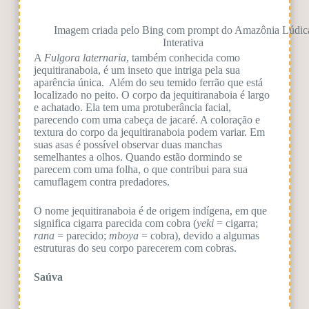
Imagem criada pelo Bing com prompt do Amazônia Lúdic
Interativa
A
Fulgora laternaria
, também conhecida como
jequitiranaboia, é um inseto que intriga pela sua
aparência única. Além do seu temido ferrão que está
localizado no peito. O corpo da jequitiranaboia é largo
e achatado. Ela tem uma protuberância facial,
parecendo com uma cabeça de jacaré. A coloração e
textura do corpo da jequitiranaboia podem variar. Em
suas asas é possível observar duas manchas
semelhantes a olhos. Quando estão dormindo se
parecem com uma folha, o que contribui para sua
camuflagem contra predadores.
O nome jequitiranaboia é de origem indígena, em que
significa cigarra parecida com cobra (
yeki
= cigarra;
rana
= parecido;
mboya
= cobra), devido a algumas
estruturas do seu corpo parecerem com cobras.
Saúva