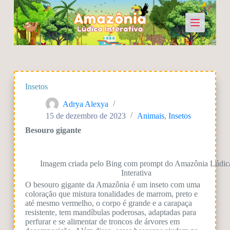
P
u
l
a
r
p
a
r
a
Insetos
o
c
Adrya Alexya
o
15 de dezembro de 2023
Animais
,
Insetos
n
t
Besouro gigante
e
ú
d
Imagem criada pelo Bing com prompt do Amazônia Lúdic
o
Interativa
O besouro gigante da Amazônia
é um inseto com uma
coloração que mistura tonalidades de marrom, preto e
até mesmo vermelho, o corpo é grande e a carapaça
resistente, tem mandíbulas poderosas, adaptadas para
perfurar e se alimentar de troncos de árvores em