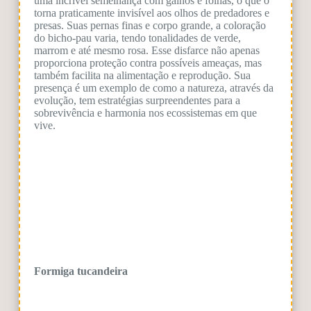
uma incrível semelhança com galhos e folhas, o que o
torna praticamente invisível aos olhos de predadores e
presas. Suas pernas finas e corpo grande, a coloração
do bicho-pau varia, tendo tonalidades de verde,
marrom e até mesmo rosa. Esse disfarce não apenas
proporciona proteção contra possíveis ameaças, mas
também facilita na alimentação e reprodução. Sua
presença é um exemplo de como a natureza, através da
evolução, tem estratégias surpreendentes para a
sobrevivência e harmonia nos ecossistemas em que
vive.
Formiga tucandeira