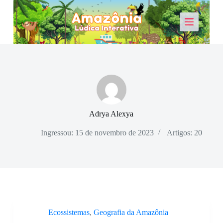
P
u
l
a
r
p
a
r
a
o
c
o
Adrya Alexya
n
t
Ingressou: 15 de novembro de 2023
Artigos: 20
e
ú
d
o
Ecossistemas
,
Geografia da Amazônia