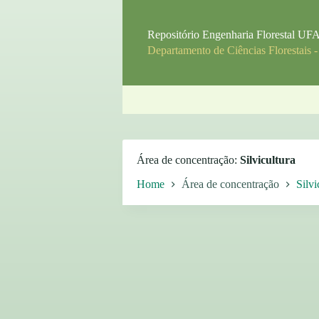
P
u
Repositório Engenharia Florestal U
l
Departamento de Ciências Florestais 
a
r
p
a
r
a
o
c
o
Área de concentração
Silvicultura
n
t
Home
Área de concentração
Silvi
e
ú
d
o