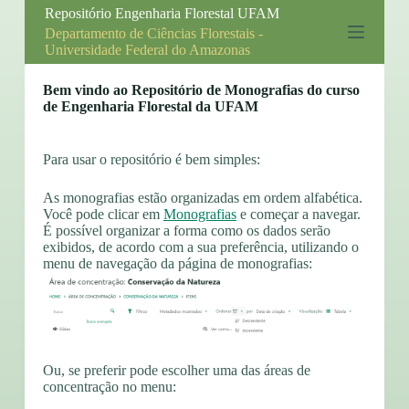
Repositório Engenharia Florestal UFAM
P
u
Departamento de Ciências Florestais -
l
Universidade Federal do Amazonas
a
r
Bem vindo ao Repositório de Monografias do curso
p
de Engenharia Florestal da UFAM
a
r
a
Para usar o repositório é bem simples:
o
c
o
As monografias estão organizadas em ordem alfabética.
n
Você pode clicar em
Monografias
e começar a navegar.
t
É possível organizar a forma como os dados serão
e
exibidos, de acordo com a sua preferência, utilizando o
ú
menu de navegação da página de monografias:
d
o
Ou, se preferir pode escolher uma das áreas de
concentração no menu: