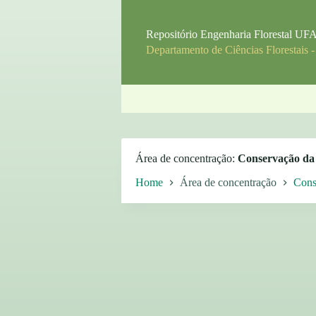
P
u
Repositório Engenharia Florestal U
l
Departamento de Ciências Florestais 
a
r
p
a
r
a
o
c
o
Área de concentração
Conservação da
n
t
Home
Área de concentração
Cons
e
ú
d
o