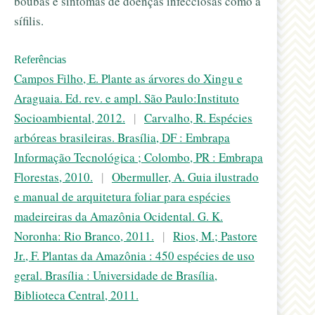
boubas e sintomas de doenças infecciosas como a
sífilis.
Referências
Campos Filho, E. Plante as árvores do Xingu e
Araguaia. Ed. rev. e ampl. São Paulo:Instituto
Socioambiental, 2012.
|
Carvalho, R. Espécies
arbóreas brasileiras. Brasília, DF : Embrapa
Informação Tecnológica ; Colombo, PR : Embrapa
Florestas, 2010.
|
Obermuller, A. Guia ilustrado
e manual de arquitetura foliar para espécies
madeireiras da Amazônia Ocidental. G. K.
Noronha: Rio Branco, 2011.
|
Rios, M.; Pastore
Jr., F. Plantas da Amazônia : 450 espécies de uso
geral. Brasília : Universidade de Brasília,
Biblioteca Central, 2011.