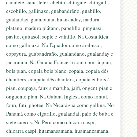
canalete, cana-leter, chebin, chingale, chingalli,
escobillo, gallinazo, guabandrãno, guabillo,
gualanday, guamoamu, huan-laday, madura
platano, maduro plátano, papelillo, pinguasi,
pavito, quitasol, sople e vainillo. Na Costa Rica
como gallinazo. No Equador como arabisco,
copayura, guabandraño, gualandano, gualanday e
jacaranda. Na Guiana Francesa como bois à pian,
bols pian, copala bois blanc, copaia, copaia dês
chantiers, coupaia dês chanters, copaia et bois à
pian, coupaya, faux simaruba, jaifi, ongent-pian e
onguento pian. Na Guiana Inglesa como fontui,
fotui, futi, photee. Na Nicarágua como gallina. No
Panamá como cigarillo, gualandai, palo de buba e
siete cueros. No Peru como chicara caspi,
chicarra caspi, huamansamana, huamanzamana,