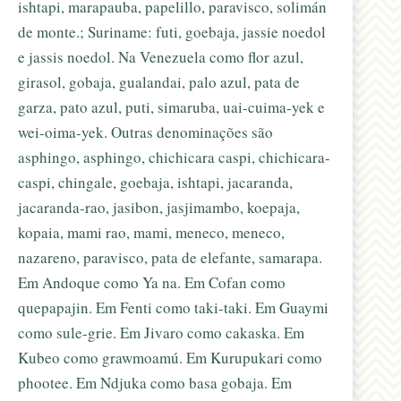
ishtapi, marapauba, papelillo, paravisco, solimán
de monte.; Suriname: futi, goebaja, jassie noedol
e jassis noedol. Na Venezuela como flor azul,
girasol, gobaja, gualandai, palo azul, pata de
garza, pato azul, puti, simaruba, uai-cuima-yek e
wei-oima-yek. Outras denominações são
asphingo, asphingo, chichicara caspi, chichicara-
caspi, chingale, goebaja, ishtapi, jacaranda,
jacaranda-rao, jasibon, jasjimambo, koepaja,
kopaia, mami rao, mami, meneco, meneco,
nazareno, paravisco, pata de elefante, samarapa.
Em Andoque como Ya na. Em Cofan como
quepapajin. Em Fenti como taki-taki. Em Guaymi
como sule-grie. Em Jivaro como cakaska. Em
Kubeo como grawmoamú. Em Kurupukari como
phootee. Em Ndjuka como basa gobaja. Em