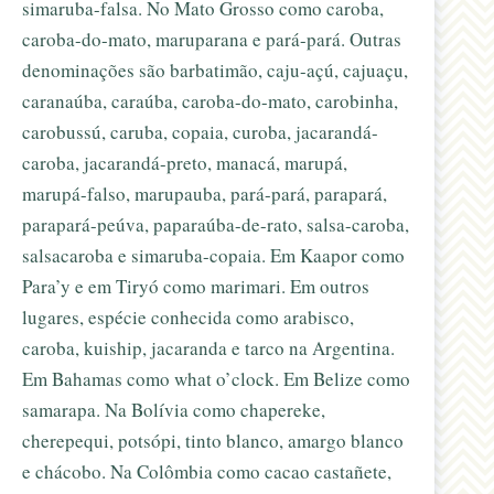
simaruba-falsa. No Mato Grosso como caroba,
caroba-do-mato, maruparana e pará-pará. Outras
denominações são barbatimão, caju-açú, cajuaçu,
caranaúba, caraúba, caroba-do-mato, carobinha,
carobussú, caruba, copaia, curoba, jacarandá-
caroba, jacarandá-preto, manacá, marupá,
marupá-falso, marupauba, pará-pará, parapará,
parapará-peúva, paparaúba-de-rato, salsa-caroba,
salsacaroba e simaruba-copaia. Em Kaapor como
Para’y e em Tiryó como marimari. Em outros
lugares, espécie conhecida como arabisco,
caroba, kuiship, jacaranda e tarco na Argentina.
Em Bahamas como what o’clock. Em Belize como
samarapa. Na Bolívia como chapereke,
cherepequi, potsópi, tinto blanco, amargo blanco
e chácobo. Na Colômbia como cacao castañete,